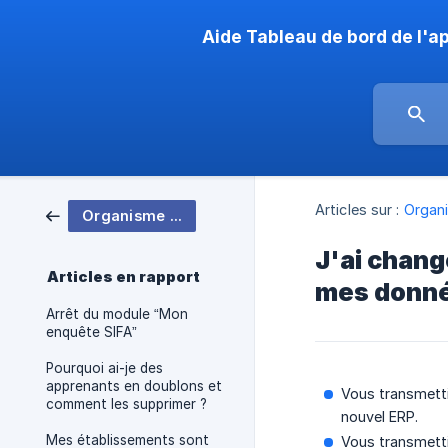
Aide Tableau de bord de l'a
Articles sur :
Organ
Organisme de formation, CFA
J'ai chang
Articles en rapport
mes donné
Arrêt du module “Mon
enquête SIFA”
Pourquoi ai-je des
apprenants en doublons et
Vous transmetti
comment les supprimer ?
nouvel ERP.
Mes établissements sont
Vous transmetti